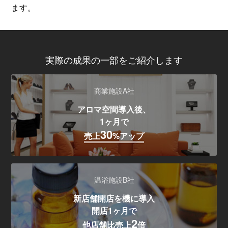
ます。
実際の成果の一部をご紹介します
商業施設A社
アロマ空間導入後、
1ヶ月で
30
売上
%アップ
温浴施設B社
新店舗開店を機に導入
開店1ヶ月で
2
他店舗比売上
倍