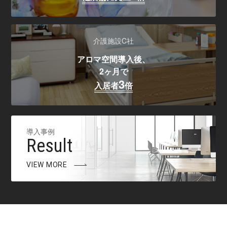
介護施設C社
アロマ空間導入後、
2ヶ月で
3
入居者
倍
導入事例
Result
VIEW MORE