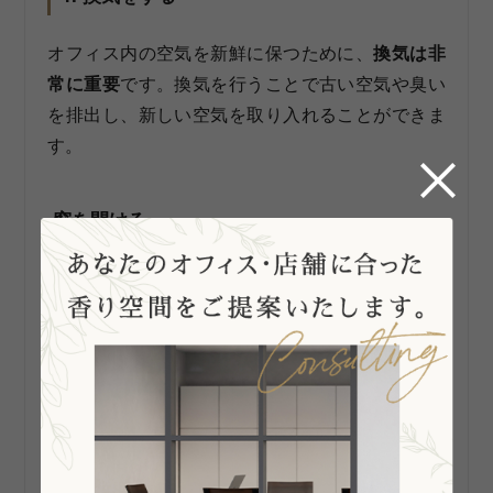
オフィス内の空気を新鮮に保つために、
換気は非
常に重要
です。換気を行うことで古い空気や臭い
を排出し、新しい空気を取り入れることができま
す。
窓を開ける
最もシンプルで効果的な換気方法の一つは、
窓を
開けること
です。窓を開けることで、外の新鮮な
空気が室内に流れ込み、不快な臭いを薄め、排出
します。特に季節が許す限り、窓を開ける習慣を
促すことが大切です。
換気扇をつける