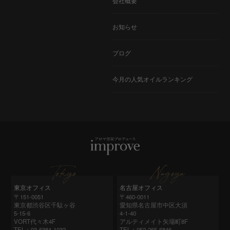
会社概要
お知らせ
ブログ
今月の人気オイルランキング
東京オフィス
名古屋オフィス
〒151-0051
〒460-0011
東京都渋谷区千駄ヶ谷
愛知県名古屋市中区大須
5-15-6
4-1-40
VORT代々木4F
アルティメイト矢場町8F
TEL：03-6384-1032
TEL：052‑265‑6846