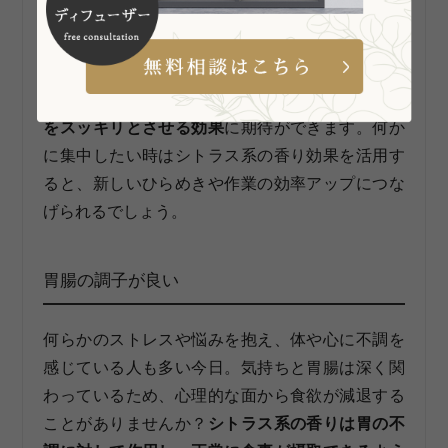
だ瞬間にリフレッシュ感を感じられる特徴のある
香り
です。オレンジやレモン、グレープフルー
ツ、ベルガモットなどが有名で、芳香成分の「リ
モネン」による覚醒作用で
気持ちを引き締め、頭
をスッキリとさせる効果
に期待ができます。何か
に集中したい時はシトラス系の香り効果を活用す
ると、新しいひらめきや作業の効率アップにつな
げられるでしょう。
胃腸の調子が良い
何らかのストレスや悩みを抱え、体や心に不調を
感じている人も多い今日。気持ちと胃腸は深く関
わっているため、心理的な面から食欲が減退する
ことがありませんか？
シトラス系の香りは胃の不